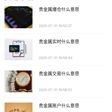
不仅在珠宝首饰中广泛应用，还被用于电子产品、工业
贵金属爆仓什么意思
制造和金融投资等领域。
2025-07-31 16:52:27
黄金是最为人熟知的贵金属之一，常被视为“避险
资产”，在经济不稳定时，黄金的价值往往会上升。白
贵金属实时什么意思
银则在工业领域应用广泛，尤其是在电子和太阳能产业
中。铂金和钯金主要用于汽车催化剂和高端珠宝。
2025-07-31 16:56:44
“中收”的含义
贵金属交易什么意思
“中收”是一个较为专业的金融术语，通常指的是在
某个特定的市场中，投资者通过中介或交易平台进行的
2025-07-31 16:58:52
买入和卖出操作。具体来说，“中收”可以理解为在贵金
属市场中，投资者通过某种方式进行交易，并从中获得
贵金属账户什么意思