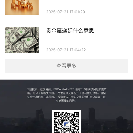
收益。
2025-07-31 17:01:29
在贵金属市场中，投资者可以选择多种交易方式，
比如现货交易、期货合约、ETF（交易所交易基金）
贵金属递延什么意思
等。通过这些方式，投资者可以在市场波动中把握机
会，实现盈利。而“中收”则是指在这些交易过程中，投
2025-07-31 17:04:22
资者通过合理的策略和选择，成功实现盈利。
查看更多
贵金属中收的策略
对于想要在贵金属市场中进行“中收”的投资者来
风险提示：在交易前，FOCA MARKETS请阁下仔细阅读风险披露声
说，了解一些基本的交易策略是必不可少的。以下是几
明，充分了解相关风险。 尽管在线交易提升了便利性与效率，但保
证金交易仍存在高风险。 投资者应在参与交易前做好充分准备，以
应对可能的风险。
种常见的策略：
1. 市场分析：投资者需要关注贵金属市场的动态，
包括国际政治、经济数据、货币政策等因素，这些都会