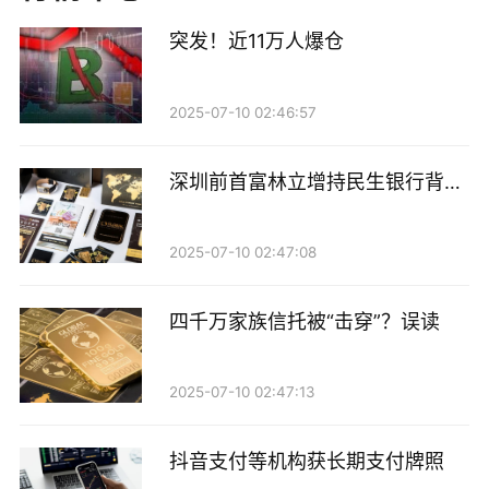
阳，南方基金副总经理侯利鹏，中金公司首席信息官程
突发！近11万人爆仓
龙，中信建投证券执委会委员张昕帆，中信建投证券执
委会委员、首席信息官肖钢等业内重量级嘉宾将带来前
瞻洞察与实践分享。
2025-07-10 02:46:57
此外，上海证券总经理罗国华，中国银河证券执行委员
深圳前首富林立增持民生银行背后
会委员、业务总监、董事会秘书刘冰，长江证券副总裁
的金融拼图
肖剑，中泰证券首席财富官胡增永，华西证券副总裁张
2025-07-10 02:47:08
彤，财达证券副总经理桂洋洋、西南证券副总经理王伟
等重要领导亦出席本次会议。
四千万家族信托被“击穿”？误读
行业领袖齐聚，多维解析数智变革新趋势
2025-07-10 02:47:13
当前，全球金融科技进入智能跃迁的新阶段。人工智
能、区块链、大数据等核心技术正推动证券行业从业务
抖音支付等机构获长期支付牌照