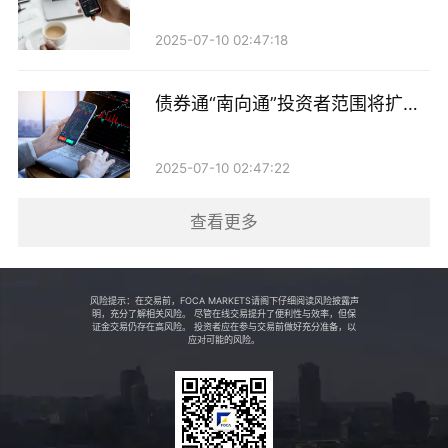
线上化、服务标准化，向决策智能化、运营生态化深刻
转型。数字化已深度嵌入证券公司的前中后台，成为提
2025-07-10 02:47:18
升服务效能、优化客户体验、构建核心竞争力的关键支
债券通“南向通”投资者范围将扩至
柱。
非银机构
人工智能如何系统性重构证券业的竞争力？券商在推进
2025-07-10 02:47:22
数字化转型中有哪些可供行业借鉴的实战经验？大模型
查看更多
技术在经纪、投顾、投研、运营等实际业务中如何落地
应用？这些行业当前最关切的议题都将在年会现场得到
讨论。
风险提示：在交易前，FOCA MARKETS请阁下仔细阅读风险披露声
明，充分了解相关风险。 尽管在线交易提升了便利性与效率，但保
证金交易仍存在高风险。 投资者应在参与交易前做好充分准备，以
中金公司首席信息官程龙与中信建投证券执委会委员、
应对可能的风险。
首席信息官肖钢将作为重磅嘉宾，分享各自企业在数字
化转型中的体系化构建与创新实践，为行业提供具备参
考价值的方法论。