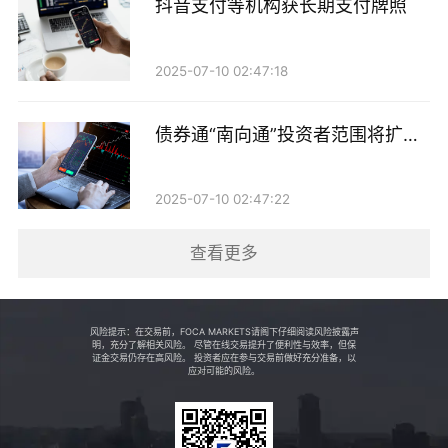
抖音支付等机构获长期支付牌照
投资路径上，华安资产重点投向科技型企业（包括高新
技术企业、“专精特新”中小企业等）及科技相关产业
2025-07-10 02:47:18
（如高技术制造业、战略性新兴产业、知识产权密集型
产业等）发行的债券及资产支持证券，为不同发展阶段
债券通“南向通”投资者范围将扩至
的科技企业提供“低成本、有耐心、有弹性”的资金支
非银机构
持，助力其从技术研发到成果转化、产业化的全链条发
2025-07-10 02:47:22
展。
查看更多
20亿标杆项目落地
周嘉伟向记者透露，华安资产在金融科技领域的一系列
风险提示：在交易前，FOCA MARKETS请阁下仔细阅读风险披露声
明，充分了解相关风险。 尽管在线交易提升了便利性与效率，但保
标志性项目，正是依托系统化的服务体系，投资成果也
证金交易仍存在高风险。 投资者应在参与交易前做好充分准备，以
应对可能的风险。
实现了支持科技创新和稳健收益的双赢。
在新能源科技赛道，“华安-金义新区产业园基础设施债