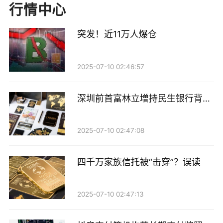
行情中心
据了解，华安资产所搭建这套覆盖组织架构、研究体
系、投资路径的立体化服务框架，让保险资金精准对接
突发！近11万人爆仓
科技企业需求。
2025-07-10 02:46:57
在组织架构上，华安资产投行事业部整合原有分部，以
国家“五篇大文章”战略为指引，结合团队专业禀赋，明
深圳前首富林立增持民生银行背后
确将科技与高端制造、新能源等领域列为重点开拓方
的金融拼图
向，通过资源集中化配置，确保科技金融业务的专业化
2025-07-10 02:47:08
推进。
研究体系层面，聚焦科技相关指数动态，通过行业配置
四千万家族信托被“击穿”？误读
分析深挖科技板块量价关系与趋势，辅以偏离度策略、
隐含波动率等模型工具提升决策精度，为筛选优质科技
2025-07-10 02:47:13
标的提供专业支撑。