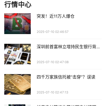
行情中心
突发！近11万人爆仓
2025-07-10 02:46:57
深圳前首富林立增持民生银行背后
的金融拼图
重仓股行业分布：科技赛道“广撒网”，金融板块“压重
仓”
2025-07-10 02:47:08
梳理券商一季度重仓股的行业分布，两条配置线索较为
四千万家族信托被“击穿”？误读
清晰：一方面是在科技赛道“广撒网”捕捉成长机遇；另
一方面则是在大金融板块“压重仓”锚定稳健收益。
2025-07-10 02:47:13
从重仓个股数量来看，机械、化工、硬件设备三大“硬