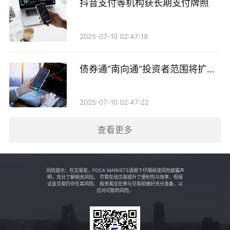
抖音支付等机构获长期支付牌照
科技”赛道是券商一季度重仓布局最广的方向，重仓个
股数量分别为30只、25只和22只，合计占券商全部重仓
2025-07-10 02:47:18
个股数量的近四分之一，反映出券商资金对高端制造、
新材料及科技硬件等领域的广泛覆盖。
债券通“南向通”投资者范围将扩至
非银机构
在“广撒网”的同时，部分细分赛道的龙头也同时获得多
家券商青睐。例如，去年12月30日刚刚上市的新材料个
2025-07-10 02:47:22
股双欣材料，在一季度同时获中信证券、广发证券新进
查看更多
重仓。此外，机械行业中的日联科技、科隆新材；化工
行业中的川恒股份等，也均被至少2家券商机构重仓持
有。
风险提示：在交易前，FOCA MARKETS请阁下仔细阅读风险披露声
明，充分了解相关风险。 尽管在线交易提升了便利性与效率，但保
证金交易仍存在高风险。 投资者应在参与交易前做好充分准备，以
应对可能的风险。
而从持仓市值的维度来看，非银金融、银行两大金融板
块遥遥领先。截至一季度末，券商对这两大行业的重仓