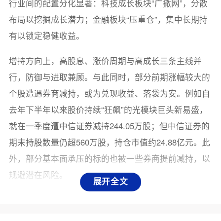
行业间的配置分化显著：科技成长板块“广撒网”，分散
布局以挖掘成长潜力；金融板块“压重仓”，集中长期持
有以锁定稳健收益。
增持方向上，高股息、涨价周期与高成长三条主线并
行，防御与进取兼顾。与此同时，部分前期涨幅较大的
个股遭遇券商减持，或为兑现收益、落袋为安。例如自
去年下半年以来股价持续“狂飙”的光模块巨头新易盛，
就在一季度遭中信证券减持244.05万股；但中信证券的
期末持股数量仍超560万股，持仓市值约24.88亿元。此
外，部分基本面承压的标的也被一些券商提前减持，以
规避潜在风险。
展开全文