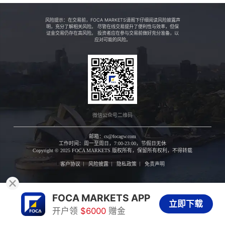
风险提示：在交易前，FOCA MARKETS请阁下仔细阅读风险披露声
明，充分了解相关风险。 尽管在线交易提升了便利性与效率，但保
证金交易仍存在高风险。 投资者应在参与交易前做好充分准备，以
应对可能的风险。
微信公众号二维码
邮箱：cs@focagw.com
工作时间：周一至周日，7:00-23:00，节假日无休
Copyright © 2025 FOCA MARKETS
版权所有，保留所有权利，不得转载
客户协议
风险披露
隐私政策
免责声明
FOCA MARKETS APP
立即下载
开户领
$6000
赠金