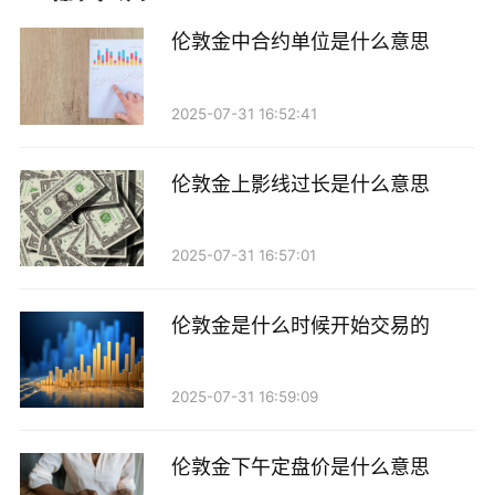
货交易中，投资者可以直接买入或卖出贵金属，而在期
伦敦金中合约单位是什么意思
货交易中，投资者则是通过合约来进行交易。这两种交
易方式在持仓上有很大的不同。
2025-07-31 16:52:41
如果投资者选择的是现货交易，买入后并不一定会
出现持仓的状态，因为现货交易通常是即时交割的，投
伦敦金上影线过长是什么意思
资者在交易完成后，所购买的贵金属会直接被交付，账
户中就不会显示持仓。而若是期货交易，投资者所持有
2025-07-31 16:57:01
的合约则会在交易结束后显示为持仓。
伦敦金是什么时候开始交易的
2. 交易时间的因素
其次，还有一个影响持仓的因素就是交易时间。贵
2025-07-31 16:59:09
金属市场的交易时间是有限的，特别是在中国，交易时
伦敦金下午定盘价是什么意思
间通常是在工作日的特定时段。如果投资者在市场关闭