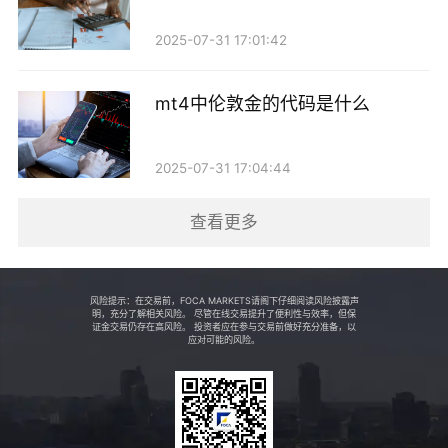
时进行了交易，可能会导致其持仓没有及时反映在账户
2025-07-31 17:01:42
中。此外，某些交易平台可能会在交易结束后的处理时
间内，暂时不显示持仓。
mt4中伦敦金的代码是什么
3. 订单类型的设置
2025-07-31 17:04:44
另外，投资者在进行贵金属交易时，所选择的订单
类型也会影响持仓的出现。例如，如果投资者选择的是
查看更多
“市价单”，那么交易会立即成交，而如果选择的是“限价
单”，则需要等到市场价格达到指定价格时才能成交。
风险提示：在交易前，FOCA MARKETS请阁下仔细阅读风险披露声
在这种情况下，如果限价单尚未成交，投资者的账户中
明，充分了解相关风险。 尽管在线交易提升了便利性与效率，但保
证金交易仍存在高风险。 投资者应在参与交易前做好充分准备，以
应对可能的风险。
就不会显示持仓。
4. 账户管理和信息更新