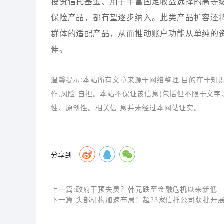
投资信托基金、用于丰富固定收益选择的高等
保险产品，都有望逐步纳入。此类产品扩容还
群体的适配产品，从而推动账户功能从单纯的
伸。
温馨提示:本站所有文章来源于网络整理,目的在于知
作,风险 自担。本站不保证该信息(包括但不限于文
性、原创性。相关信 息并未经过本网站证实。
分享到
上一篇:
政府干预失灵？韩元跌至金融危机以来新低
下一篇:
头部机构加速布局！超23家信托公司获批开