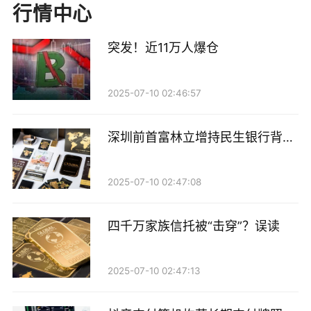
建信信托相关负责人表示，此前公司含权类信托产品风
行情中心
控方式局限于仓位调整，交易冲击成本高，还因缺少对
突发！近11万人爆仓
冲工具导致产品净值波动偏大，收益高度依附大盘单边
行情。公司布局股指期货业务，是将其作为风险对冲与
2025-07-10 02:46:57
管理工具，为存量业务赋能，并以此推动标品信托产品
的创新，满足客户多元化的资产配置需求，实现风险管
深圳前首富林立增持民生银行背后
控与经营效益的平衡。
的金融拼图
越来越多的信托机构正在布局股指期货业务。江苏金融
2025-07-10 02:47:08
监管局今年3月批复，核准江苏省国际信托开办以套期
保值和套利为目的的股指期货交易业务资格（非投机目
四千万家族信托被“击穿”？误读
的）。江苏金融监管局要求，江苏国际信托应根据《信
托公司参与股指期货交易业务指引》（下称《指引》）
2025-07-10 02:47:13
及相关监管规定审慎开展股指期货交易业务，应加强风